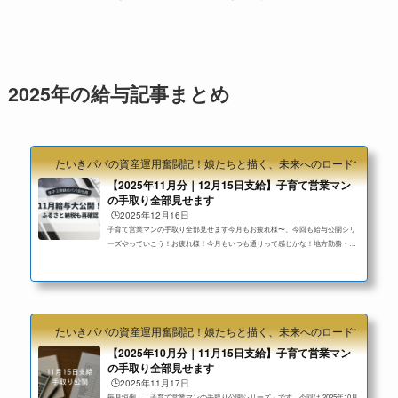
2025年の給与記事まとめ
たいきパパの資産運用奮闘記！娘たちと描く、未来へのロードマップ
【2025年11月分｜12月15日支給】子育て営業マン
の手取り全部見せます
🕒️2025年12月16日
子育て営業マンの手取り全部見せます今月もお疲れ様〜、今回も給与公開シリ
ーズやっていこう！お疲れ様！今月もいつも通りって感じかな！地方勤務・子
ども2人・住宅費あり。「毎月、実際どれくらい残るのか？」を正直に記録して
いる、手取り公開シリーズです。今回は 2025年11月分（12月支給）。年末に向
けて稼働が落ち着き、残業控えめの月でした。今月のまとめ（結論）残業も少
なめ！今月も平常運転だね。手取り：20万円台前半支給総額：30万円ちょい控
除：8万円台半ば残業：約5時間※先月は残業10時間台。今月は半分程度に減
たいきパパの資産運用奮闘記！娘たちと描く、未来へのロードマップ
り、手取...
【2025年10月分｜11月15日支給】子育て営業マン
の手取り全部見せます
🕒️2025年11月17日
毎月恒例、「子育て営業マンの手取り公開シリーズ」です。今回は 2025年10月