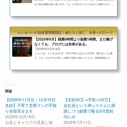
分 の給与明細を振り返ります。ちょうど冬のボーナスが近づく時期ですが、ま
ずはいつものとおり、淡々と“今月の現実”を整えていきます。今月のまとめ
（結論）手取り：20万円台前半残業：10時間台支給総額：30万円台前半控除：8
万円台後半今月のトピック：組合費が元の額に戻ったパッと見は「いつもの
月」。でもこういう平常運転の積み重ねが、家計の安定につながります。支給
額基本給（能力給＋範囲給）：20万円台前半残業代：2万円前後子ども手当：2
たいきパパの資産運用奮闘記！娘たちと描く、未来へのロードマップ
5,000円...
【2025年9月】残業6時間より副業1時間。まだ稼げ
なくても、ブログには未来がある。
🕒️2025年10月19日
こんにちは、たいきぱぱです。9月の手取りはおよそ21万円。数字はいつも通
り。でも、心の中では“新しい挑戦”が確かに動いています。残業6時間より、副
業1時間。今月の残業は6時間ちょっと。それでも、その時間を副業にあてた方
が、確実に自分の未来を変えてくれると感じています。9月は、ブログのデザイ
ンをリベシティ経由で初めて依頼。最初は緊張したけれど、やり取りの中でプ
ロの視点や提案に何度も驚かされました。「時間をかけるより、得意な人に任
せる。」それだけで、仕事も人生も進み方が変わる。今回のご縁をきっかけ
に、今後...
関連
【2025年11月分｜12月15日
【支給30万→手取り20万】
支給】子育て営業マンの手取
会社員という神システムに感
り全部見せます
謝しつつ副業で殴る6月度給
2025年12月16日
与レポ
お金とキャリアの見直し術
2025年7月11日