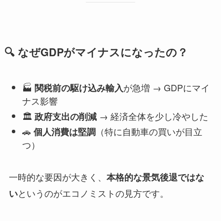
🔍 なぜGDPがマイナスになったの？
🏭
が急増 → GDPにマイ
関税前の駆け込み輸入
ナス影響
🏛
→ 経済全体を少し冷やした
政府支出の削減
🚗
（特に自動車の買いが目立
個人消費は堅調
つ）
一時的な要因が大きく、
本格的な景気後退ではな
というのがエコノミストの見方です。
い