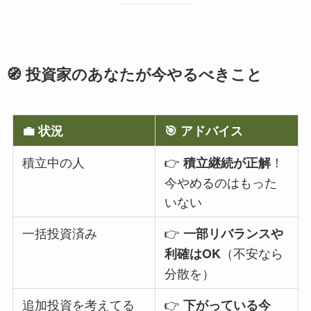
🧭 投資家のあなたが今やるべきこと
💼 状況
🎯 アドバイス
積立中の人
👉
！
積立継続が正解
今やめるのはもった
いない
一括投資済み
👉
一部リバランスや
（不安なら
利確はOK
分散を）
追加投資を考えてる
👉
下がっている今