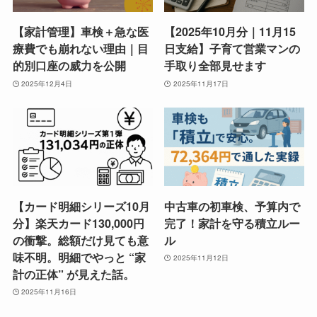
【家計管理】車検＋急な医
【2025年10月分｜11月15
療費でも崩れない理由｜目
日支給】子育て営業マンの
的別口座の威力を公開
手取り全部見せます
2025年12月4日
2025年11月17日
【カード明細シリーズ10月
中古車の初車検、予算内で
分】楽天カード130,000円
完了！家計を守る積立ルー
の衝撃。総額だけ見ても意
ル
味不明。明細でやっと “家
2025年11月12日
計の正体” が見えた話。
2025年11月16日