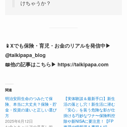
けちゃうか？
📱Xでも保険・育児・お金のリアルを発信中▶
@taikipapa_blog
📖他の記事はこちら▶ https://taikipapa.com
関連
明治安田生命のつみたて保
【実体験談＆最新手口】新生
険、本当に大丈夫？保険・貯
活の落とし穴！新生活に潜む
金・投資の違いと正しい選び
「安心」を装う危険な影が仕
方
掛ける巧妙なワナ〜保険料控
2025年6月12日
除や新NISAに要注意！【FP
お金とキャリアの見直し術
推奨の情報源＆書籍も紹