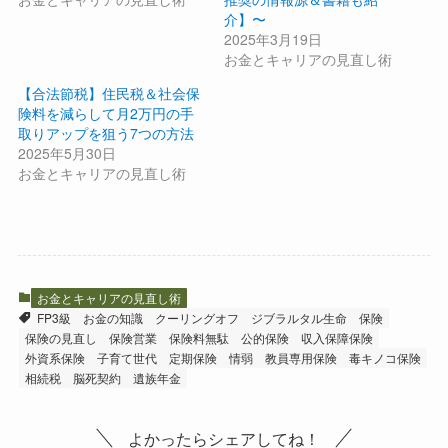
介】〜
2025年3月19日
お金とキャリアの見直し術
【合法節税】住民税＆社会保
険料を減らして月2万円の手
取りアップを狙う7つの方法
2025年5月30日
お金とキャリアの見直し術
お金とキャリアの見直し術
FP3級
お金の知識
クーリングオフ
ジブラルタル生命
保険
保険の見直し
保険営業
保険料無駄
公的保険
収入保障保険
外資系保険
子育て世代
定期保険
情弱
教員専用保険
毒キノコ保険
相続税
脳死契約
遺族年金
よかったらシェアしてね！