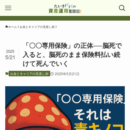
ホーム
お金とキャリアの見直し術
「〇〇専用保険」の正体──脳死で
2025
入ると、脳死のまま保険料払い続
5/21
けて死んでいく
お金とキャリアの見直し術
2025年5月21日