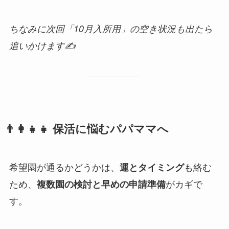
ちなみに次回「10月入所用」の空き状況も出たら
追いかけます✍️
👨‍👩‍👧‍👧 保活に悩むパパママへ
希望園が通るかどうかは、
も絡む
運とタイミング
ため、
がカギで
複数園の検討と早めの申請準備
す。