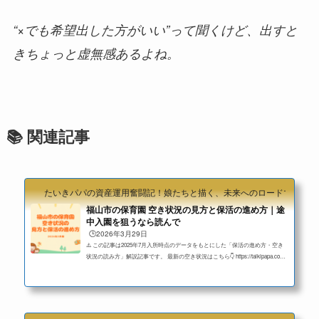
“×でも希望出した方がいい”って聞くけど、出すと
きちょっと虚無感あるよね。
📚 関連記事
たいきパパの資産運用奮闘記！娘たちと描く、未来へのロードマップ
福山市の保育園 空き状況の見方と保活の進め方｜途
中入園を狙うなら読んで
🕒️2026年3月29日
⚠️ この記事は2025年7月入所時点のデータをもとにした「保活の進め方・空き
状況の読み方」解説記事です。 最新の空き状況はこちら👇 https://taikipapa.com/f
ukuyama-hoikuen-2026-05/おはようございます、保活中のみなさん☀️「空き状況
ってどう読めばいいの？」 「×ばかりで諦めそう…」そんな方に向けて、福山
市の保育園・こども園の空き状況の見方と、途中入園の狙い方をまとめまし
た。この記事を読めばわかること： 👉 ○△×の意味と正しい使い方 👉 年齢
別・地域別の傾向 👉 途中入園を成功させるための動き方 👉 我が家のリアル保