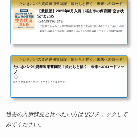
たいきパパの資産運用奮闘記！娘たちと描く、未来へのロードマップ
活...
【最新版】2025年8月入所｜福山市の保育園“空き状
況”まとめ
🕒️2025年6月27日
この記事でわかること2025年6月18日時点の空き状況0〜2歳クラスの厳しい現状
と対策3〜5歳クラスの狙い目園たいきパパの保活体験とアドバイス2025年8月入
所のポイント空き状況は2025年6月18日時点の最新情報「×」でも申請OK！ キ
ャンセル等で空きが出る可能性あり→ 7月入所向けの空き状況まとめはこちら
年齢別：空き状況まとめ（〇：空きあり｜△：空きわずか｜×：空きなし）年
齢〇△×0歳0園2園約98園1歳2園約6園90園以上2歳約10園10〜15園残り×3歳15園
以上複数園少数4歳15園以上複数園少数5歳20園以上複数園一部0〜2歳児クラス
たいきパパの資産運用奮闘記！娘たちと描く、未来へのロードマップ
は依然とし...
たいきパパの資産運用奮闘記！娘たちと描く、未来へのロードマッ
プ
🕒️
娘たちの未来のために、今できることを全力で。
過去の入所状況と比べたい方はぜひチェックして
みてください。