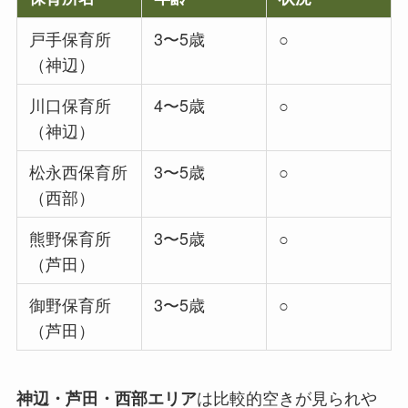
戸手保育所
3〜5歳
○
（神辺）
川口保育所
4〜5歳
○
（神辺）
松永西保育所
3〜5歳
○
（西部）
熊野保育所
3〜5歳
○
（芦田）
御野保育所
3〜5歳
○
（芦田）
は比較的空きが見られや
神辺・芦田・西部エリア