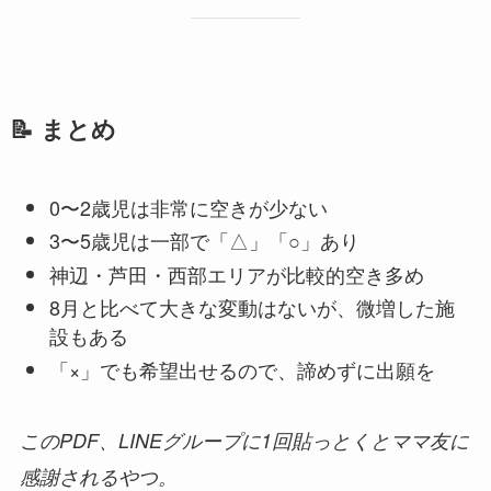
📝 まとめ
0〜2歳児は非常に空きが少ない
3〜5歳児は一部で「△」「○」あり
神辺・芦田・西部エリアが比較的空き多め
8月と比べて大きな変動はないが、微増した施
設もある
「×」でも希望出せるので、諦めずに出願を
このPDF、LINEグループに1回貼っとくとママ友に
感謝されるやつ。