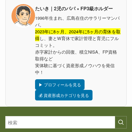
たいき｜2児のパパ × FP3級ホルダー
1996年生まれ、広島在住のサラリーマンパ
パ。
2023年に8ヶ月、2024年に5ヶ月の育休を取
得
し、妻とW育休で家計管理と育児にフル
コミット。
赤字家計からの回復、積立NISA、FP資格
取得など
実体験に基づく資産形成ノウハウを発信
中！
▶ プロフィールを見る
💰 資産形成カテゴリを見る