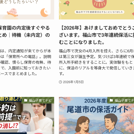
保育園の内定後すぐやる
【2026年】あけましておめでとう
とめ｜待機（未内定）の
ざいます。福山市で3年連続保活に
むことになりました。
園は、内定通知が来てからが本
福山市で次女の4月入所を控え、さらに6月
のは「保育所への電話」。説明
は第三女が誕生予定。気づけば3年連続で
の確認、慣らし保育の有無、待
所入所手続きをすることに。実体験をもと
まで、入園前に知っておきたい
に、保活のリアルを等身大で発信していき
ベースでまとめました。
す。
2026年1月5日
福山子育てナビ
福山子育て