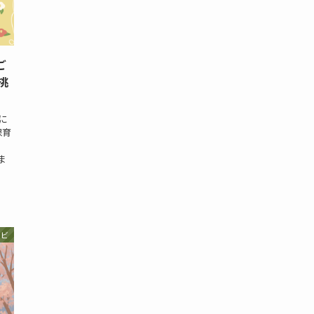
ご
挑
に
保育
ま
ナビ