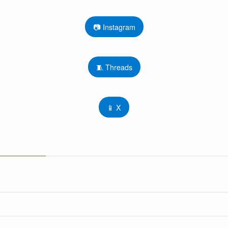
📷 Instagram
🧵 Threads
📱 X