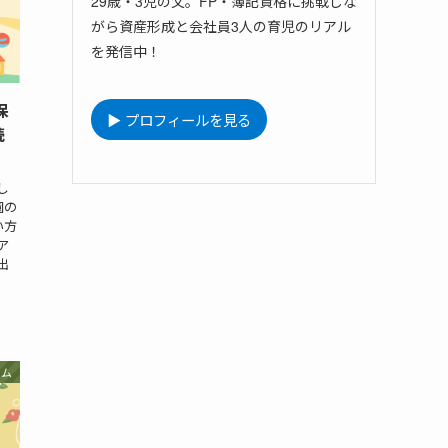
29歳・3児の父。FP・簿記資格に挑戦しな
がら資産形成と会社員3人の育児のリアル
を発信中！
保
▶ プロフィールを見る
読
し
園の
い方
ア
出
ラム