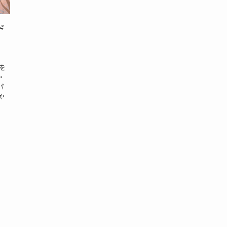
ド
を
・
パ
や