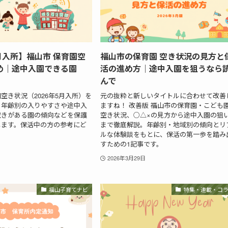
5月入所】福山市 保育園空
福山市の保育園 空き状況の見方と
め｜途中入園できる園
活の進め方｜途中入園を狙うなら
んで
空き状況（2026年5月入所）を
元の抜粋と新しいタイトルに合わせて改善
。年齢別の入りやすさや途中入
ますね！ 改善版 福山市の保育園・こども
空きがある園の傾向などを保護
空き状況、○△×の見方から途中入園の狙
します。保活中の方の参考にど
まで徹底解説。年齢別・地域別の傾向とリ
ルな体験談をもとに、保活の第一歩を踏み
すための1記事です。
2026年3月29日
福山子育てナビ
特集・連載・コ