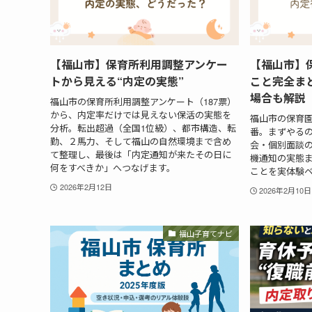
【福山市】保育所利用調整アンケー
【福山市】
トから見える“内定の実態”
こと完全ま
場合も解説
福山市の保育所利用調整アンケート（187票）
から、内定率だけでは見えない保活の実態を
福山市の保育
分析。転出超過（全国1位級）、都市構造、転
番。まずやる
勤、２馬力、そして福山の自然環境まで含め
会・個別面談
て整理し、最後は「内定通知が来たその日に
機通知の実態
何をすべきか」へつなげます。
ことを実体験
2026年2月12日
2026年2月10日
福山子育てナビ