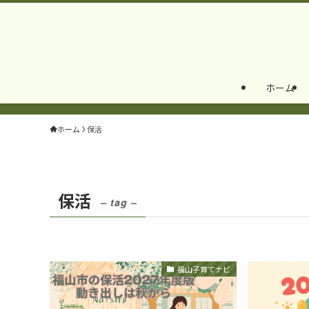
ホーム
ホーム
保活
保活
– tag –
福山子育てナビ