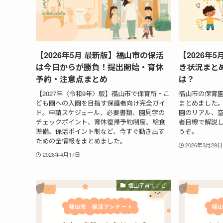
【2026年5月 最新版】福山市の保活
【2026年
は今日からが勝負！提出開始・育休
き状況まと
予約・注意点まとめ
は？
【2027年〈令和9年〉版】福山市で保育所・こ
福山市の保育園
ども園への入園を目指す保護者向け完全ガイ
まとめました
ド。申請スケジュール、必要書類、園見学の
園のリアル、
チェックポイント、育休復帰予約制度、給食
者目線で解説
準備、保活ポイント制など、今すぐ動き出す
うぞ。
ための全情報をまとめました。
2026年3月29日
2026年4月17日
福山子育てナビ